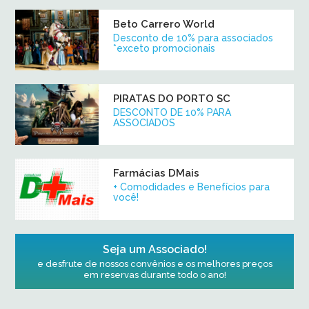
Beto Carrero World
Desconto de 10% para associados
*exceto promocionais
PIRATAS DO PORTO SC
DESCONTO DE 10% PARA
ASSOCIADOS
Farmácias DMais
+ Comodidades e Benefícios para
você!
Seja um Associado!
e desfrute de nossos convênios e os melhores preços
em reservas durante todo o ano!