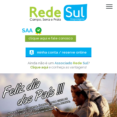
SAA
clique aqui e fale conosco
minha conta / reserve online
Ainda não é um
Associado
Rede
Sul
?
Clique aqui
e conheça as vantagens!