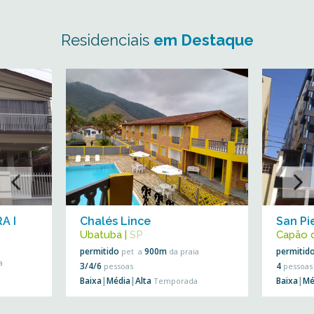
Residenciais
em Destaque
A I
Chalés Lince
San Pi
Ubatuba
|
SP
Capão 
permitido
900m
permitid
pet
a
da praia
a
3/4/6
4
pessoas
pessoas
Baixa
|
Média
|
Alta
Baixa
|
Mé
Temporada